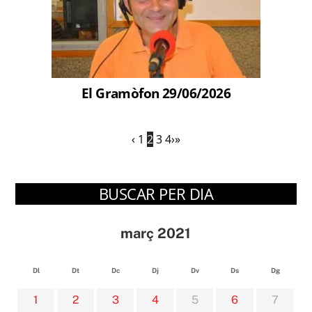
El Gramòfon 29/06/2026
‹
1
2
3
4
›
»
BUSCAR PER DIA
març 2021
Dl
Dt
Dc
Dj
Dv
Ds
Dg
1
2
3
4
5
6
7