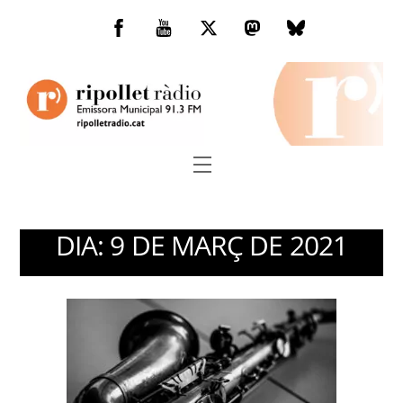
Skip
to
Facebook
You
Twitter
Mastodon
Bluesky
content
Tube
Menu
DIA:
9 DE MARÇ DE 2021