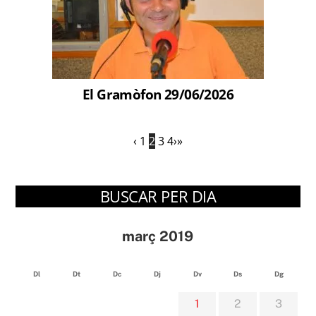
El Gramòfon 29/06/2026
‹
1
2
3
4
›
»
BUSCAR PER DIA
març 2019
Dl
Dt
Dc
Dj
Dv
Ds
Dg
1
2
3