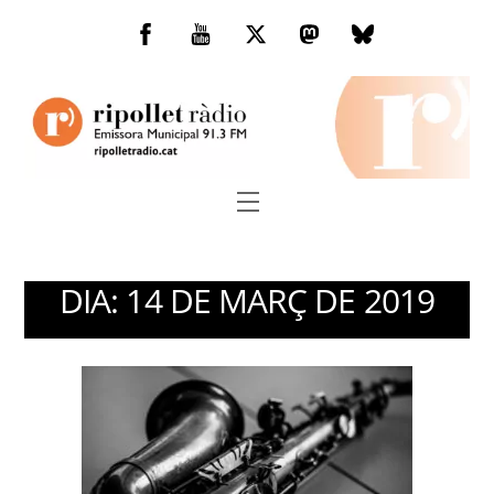
Skip
to
Facebook
You
Twitter
Mastodon
Bluesky
content
Tube
Menu
DIA:
14 DE MARÇ DE 2019