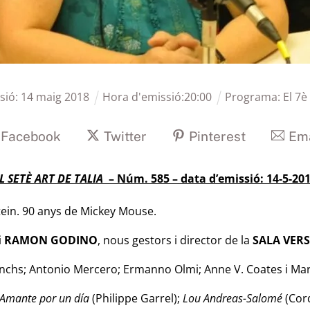
sió:
14
maig
2018
Hora d'emissió:
20
:
00
Programa:
El 7è
Facebook
Twitter
Pinterest
Ema
L SETÈ ART DE TALIA
– Núm. 585 – data d’emissió: 14-5-20
ein. 90 anys de Mickey Mouse.
i
RAMON GODINO
, nous gestors i director de la
SALA VERS
enchs; Antonio Mercero; Ermanno Olmi; Anne V. Coates i Mar
Amante por un día
(Philippe Garrel);
Lou Andreas-Salomé
(Cord