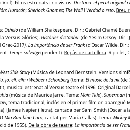
 Volf).
Films estrenats i no vistos
:
Doctrina: el
pecat original i 
ión: Huracán
;
Sherlock Gnomes
;
The Wall
i
Verdad o reto
.
Breu r
s
: Othelo
(de William Shakespeare. Dir.: Gabriel Chamé Buendí
ala Versus Glòries).
Històries d’Istanbu
l (de Yesim Ozsoy. Dir.:
al Grec-2017
). La importància de ser Frank
(d’Oscar Wilde. Dir.
ment:
Temps salvatge
(pendent).
Repàs de cartellera
: Ripollet,
West Side Story
(Música de Leonard Bernstein. Versions simfò
u, jo, ell, ella i Webber i Schonberg
(tema:
El music de la nit
(de
t, musical estrenat al Versus teatre el 1996. Original Barce
abia
(música de Maurice Jarre. Tema:
Main Title
).
Superman
(m
raw
, tema tradicional, inclòs en el primer film on aparegué 
 i James Napier (lletra), cantada per Sam Smith (Oscar a la
O Mio Bambino Caro
, cantat per Maria Callas). Tema:
Mickey 
ció de 1955).
De la obra de teatre
:
La importància de ser Fran