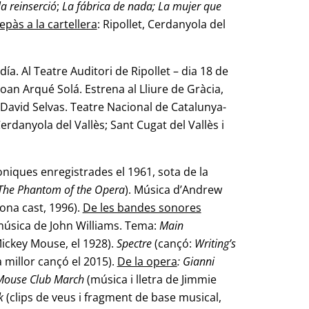
la reinserció
;
La fábrica de nada;
La mujer que
epàs a la cartellera
: Ripollet, Cerdanyola del
a. Al Teatre Auditori de Ripollet – dia 18 de
 Joan Arqué Solá. Estrena al Lliure de Gràcia,
: David Selvas. Teatre Nacional de Catalunya-
 Cerdanyola del Vallès; Sant Cugat del Vallès i
niques enregistrades el 1961, sota de la
The Phantom of the Opera
). Música d’Andrew
lona cast, 1996).
De les bandes sonores
úsica de John Williams. Tema:
Main
Mickey Mouse, el 1928).
Spectre
(cançó:
Writing’s
 millor cançó el 2015).
De la opera
: Gianni
Mouse Club March
(música i lletra de Jimmie
k
(clips de veus i fragment de base musical,