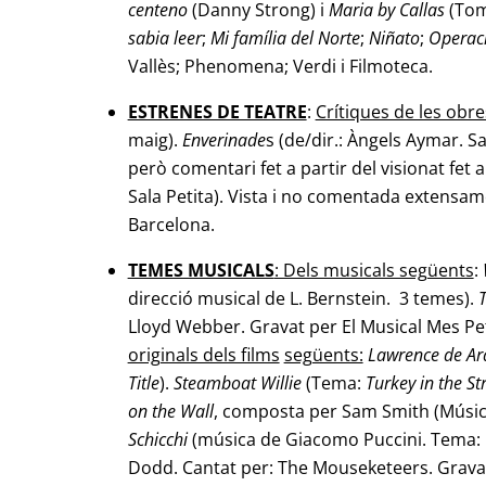
centeno
(Danny Strong) i
Maria by Callas
(Tom
sabia leer
;
Mi família del Norte
;
Niñato
;
Operac
Vallès; Phenomena; Verdi i Filmoteca.
ESTRENES DE TEATRE
:
Crítiques de les obre
maig).
Enverinade
s (de/dir.: Àngels Aymar. S
però comentari fet a partir del visionat fet 
Sala Petita). Vista i no comentada extensa
Barcelona.
TEMES MUSICALS
: Dels musicals següents
:
direcció musical de L. Bernstein. 3 temes).
T
Lloyd Webber. Gravat per El Musical Mes Peti
originals dels films
següents:
Lawrence de Ar
Title
).
Steamboat Willie
(Tema:
Turkey in the St
on the Wall
, composta per Sam Smith (Música)
Schicchi
(música de Giacomo Puccini. Tema:
Dodd. Cantat per: The Mouseketeers. Grava