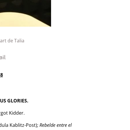
 art de Talia
il
18
US GLORIES.
got Kidder.
ula Kablitz-Post);
Rebelde entre el