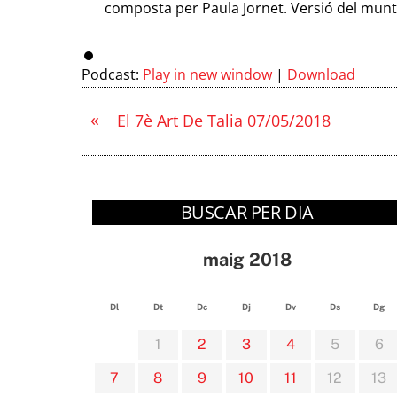
composta per Paula Jornet. Versió del munt
Podcast:
Play in new window
|
Download
«
El 7è Art De Talia 07/05/2018
BUSCAR PER DIA
maig 2018
Dl
Dt
Dc
Dj
Dv
Ds
Dg
1
2
3
4
5
6
7
8
9
10
11
12
13