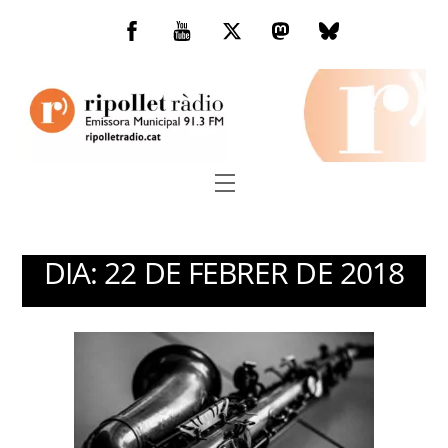
Skip
to
Facebook
You
Twitter
Mastodon
Bluesky
content
Tube
Menu
DIA:
22 DE FEBRER DE 2018