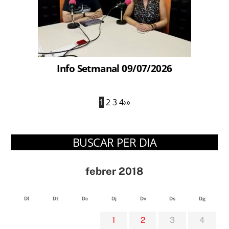
Info Setmanal 09/07/2026
1
2
3
4
›
»
BUSCAR PER DIA
febrer 2018
Dl
Dt
Dc
Dj
Dv
Ds
Dg
1
2
3
4