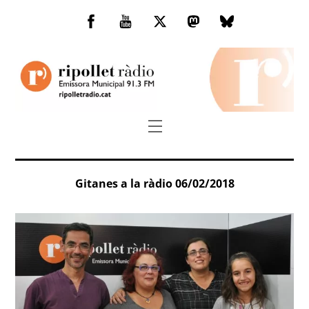
Skip
to
Facebook
You
Twitter
Mastodon
Bluesky
content
Tube
Menu
Gitanes a la ràdio 06/02/2018