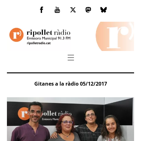
Skip
to
Facebook
You
Twitter
Mastodon
Bluesky
content
Tube
Menu
Gitanes a la ràdio 05/12/2017