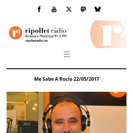
Skip
to
Facebook
You
Twitter
Mastodon
Bluesky
content
Tube
Menu
Me Sabe A Rocío 22/05/2017