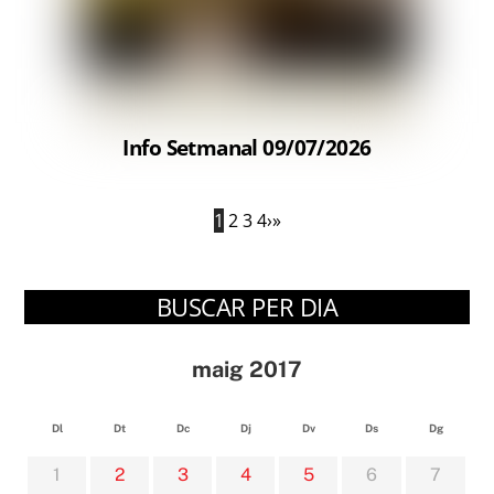
Info Setmanal 09/07/2026
1
2
3
4
›
»
BUSCAR PER DIA
maig 2017
Dl
Dt
Dc
Dj
Dv
Ds
Dg
1
2
3
4
5
6
7