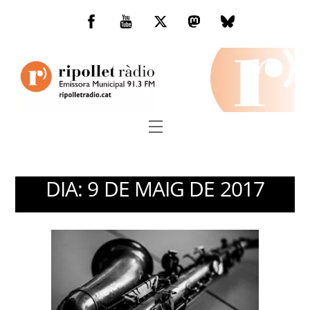
Skip
to
Facebook
You
Twitter
Mastodon
Bluesky
content
Tube
Menu
DIA:
9 DE MAIG DE 2017