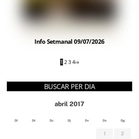
Info Setmanal 09/07/2026
1
2
3
4
›
»
BUSCAR PER DIA
abril 2017
Dl
Dt
Dc
Dj
Dv
Ds
Dg
1
2