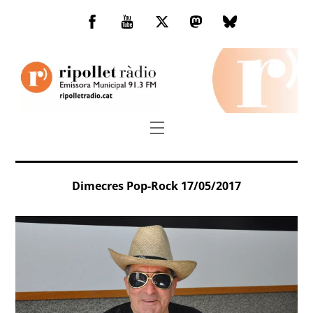
Skip
to
Facebook
You
Twitter
Mastodon
Bluesky
content
Tube
Menu
Dimecres Pop-Rock 17/05/2017