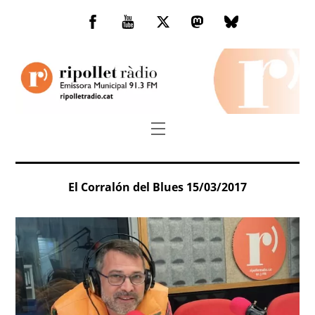
Skip
to
Facebook
You
Twitter
Mastodon
Bluesky
content
Tube
Menu
El Corralón del Blues 15/03/2017