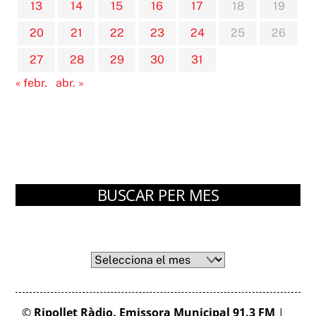
13
14
15
16
17
18
19
20
21
22
23
24
25
26
27
28
29
30
31
« febr.
abr. »
BUSCAR PER MES
Arxius
Arxius
©
Ripollet Ràdio. Emissora Municipal 91.3 FM
|