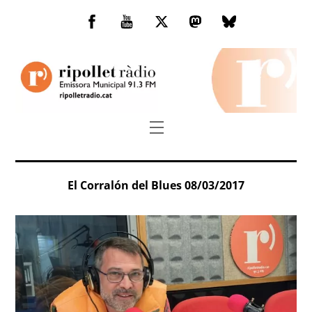
Skip
to
Facebook
You
Twitter
Mastodon
Bluesky
content
Tube
Menu
El Corralón del Blues 08/03/2017