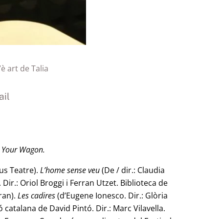
7è art de Talia
il
t Your Wagon.
us Teatre).
L’home sense veu
(De / dir.: Claudia
ir.: Oriol Broggi i Ferran Utzet. Biblioteca de
Gran).
Les cadires
(d’Eugene Ionesco. Dir.: Glòria
catalana de David Pintó. Dir.: Marc Vilavella.