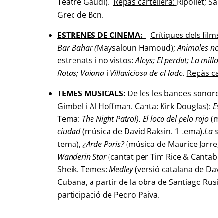
Teatre Gaudí).
Repàs cartellera:
Ripollet; S
Grec de Bcn.
ESTRENES DE CINEMA:
Crítiques dels film
Bar Bahar (
Maysaloun Hamoud);
Animales n
estrenats i no vistos
:
Aloys; El perdut; La mil
Rotas; Vaiana
i
Villaviciosa de al lado.
Repàs ca
TEMES MUSICALS:
De les les bandes sonore
Gimbel i Al Hoffman. Canta: Kirk Douglas):
E
Tema:
The Night Patrol). El loco del pelo rojo
(
ciudad
(música de David Raksin. 1 tema).
La 
tema),
¿Arde Paris?
(música de Maurice Jarre
Wanderin Star
(cantat per Tim Rice & Cantab
Sheik. Temes:
Medley
(versió catalana de Dav
Cubana, a partir de la obra de Santiago Rus
participació de Pedro Paiva.