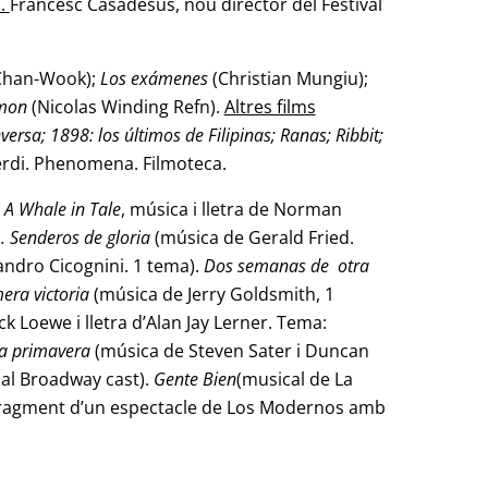
a.
Francesc Casadesús, nou director del Festival
Chan-Wook);
Los exámenes
(Christian Mungiu);
emon
(Nicolas Winding Refn).
Altres films
ersa; 1898: los últimos de Filipinas; Ranas; Ribbit;
erdi. Phenomena. Filmoteca.
:
A Whale in Tale
, música i lletra de Norman
. Senderos de gloria
(música de Gerald Fried.
andro Cicognini. 1 tema).
Dos semanas de otra
era victoria
(música de Jerry Goldsmith, 1
k Loewe i lletra d’Alan Jay Lerner. Tema:
 la primavera
(música de Steven Sater i Duncan
nal Broadway cast).
Gente Bien
(musical de La
 Fragment d’un espectacle de Los Modernos amb