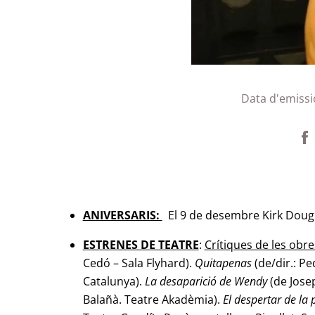
Data d'emissi
ANIVERSARIS:
El 9 de desembre Kirk Dougla
ESTRENES DE TEATRE
:
Crítiques de les obre
Cedó – Sala Flyhard).
Quitapenas
(de/dir.: P
Catalunya).
La desaparició de Wendy
(de Josep
Balañà. Teatre Akadèmia).
El despertar de la