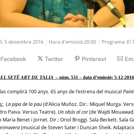
ó:
5
desembre
2016
Hora d'emissió:
20
:
00
Programa:
El 
Facebook
Twitter
Pinterest
Ema
EL SETÈ ART DE TALIA
– núm. 531 – data d’emissió: 5-12-2016
s complirà 100 anys. 65 anys de l’estrena del musical
Pain
s:
La pipa de la pau
(d’Alicia Muñoz. Dir.: Miquel Murga. Vers
edro Paiva. Versus Teatre).
Un obús al cor
(de Wajdi Mouawad. D
 Maria Benet i Jornet. Dir.: Oriol Broggi. Sala Beckett. Sala 
 primavera
(musical de Steven Sater i Duncan Sheik. Adaptació 