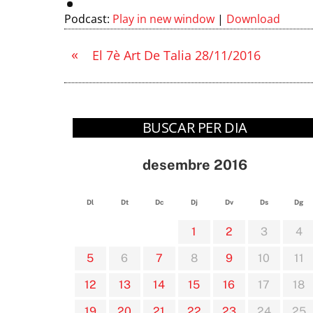
Podcast:
Play in new window
|
Download
«
El 7è Art De Talia 28/11/2016
BUSCAR PER DIA
desembre 2016
Dl
Dt
Dc
Dj
Dv
Ds
Dg
1
2
3
4
5
6
7
8
9
10
11
12
13
14
15
16
17
18
19
20
21
22
23
24
25