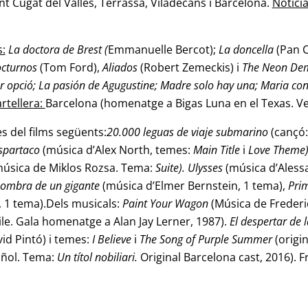
ant Cugat del Vallès, Terrassa, Viladecans i Barcelona.
Notici
s:
La doctora de Brest (
Emmanuelle Bercot);
La doncella
(Pan 
octurnos
(Tom Ford),
Aliados
(Robert Zemeckis) i
The Neon D
lor opció; La pasión de Agugustine; Madre solo hay una; Maria conv
rtellera:
Barcelona (homenatge a Bigas Luna en el Texas. V
s del films següents:
20.000 leguas de viaje submarino
(cançó
spartaco
(música d’Alex North, temes:
Main Title
i
Love Theme)
música de Miklos Rozsa. Tema:
Suite). Ulysses
(música d’Aless
sombra de un gigante
(música d’Elmer Bernstein, 1 tema),
Prim
, 1 tema).Dels musicals:
Paint Your Wagon
(Música de Frederic
ile. Gala homenatge a Alan Jay Lerner, 1987).
El despertar de
id Pintó) i temes:
I Believe
i
The Song of Purple Summer
(origi
iñol. Tema:
Un títol nobiliari.
Original Barcelona cast, 2016).