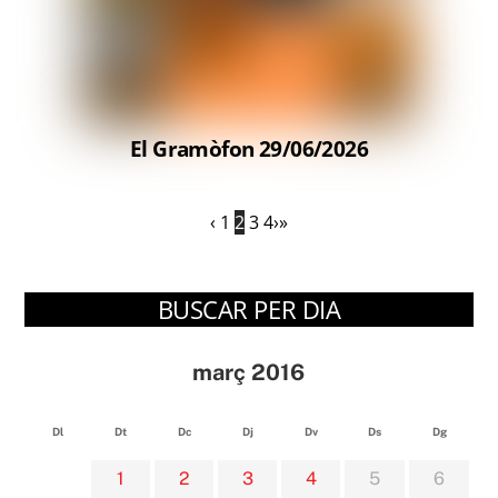
El Gramòfon 29/06/2026
‹
1
2
3
4
›
»
BUSCAR PER DIA
març 2016
Dl
Dt
Dc
Dj
Dv
Ds
Dg
1
2
3
4
5
6