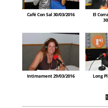
Café Con Sal 30/03/2016
El Corr
30
Intimament 29/03/2016
Long Pl
1