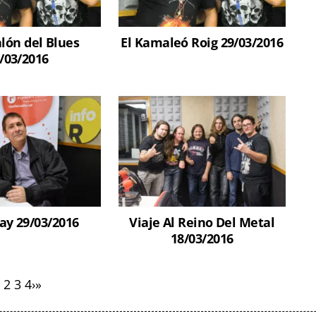
alón del Blues
El Kamaleó Roig 29/03/2016
/03/2016
ay 29/03/2016
Viaje Al Reino Del Metal
18/03/2016
2
3
4
›
»