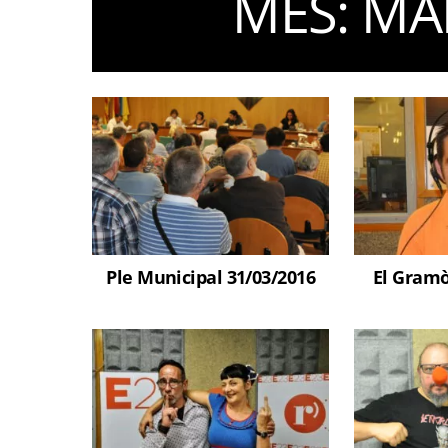
MES:
MA
Ple Municipal 31/03/2016
El Gramò