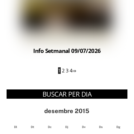
Info Setmanal 09/07/2026
1
2
3
4
›
»
BUSCAR PER DIA
desembre 2015
Dl
Dt
Dc
Dj
Dv
Ds
Dg