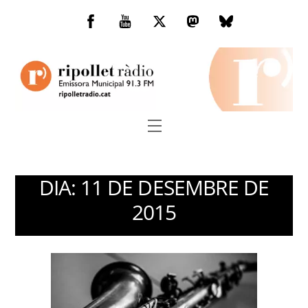
Skip
to
Facebook
You
Twitter
Mastodon
Bluesky
content
Tube
Menu
DIA:
11 DE DESEMBRE DE
2015