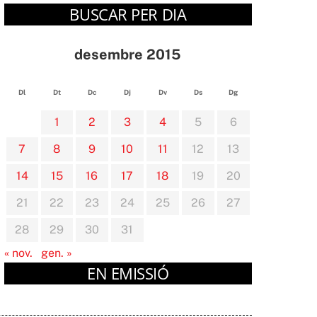
BUSCAR PER DIA
desembre 2015
Dl
Dt
Dc
Dj
Dv
Ds
Dg
1
2
3
4
5
6
7
8
9
10
11
12
13
14
15
16
17
18
19
20
21
22
23
24
25
26
27
28
29
30
31
« nov.
gen. »
EN EMISSIÓ