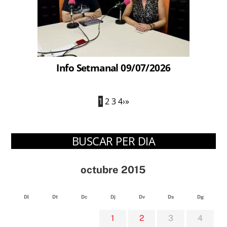
Info Setmanal 09/07/2026
1
2
3
4
›
»
BUSCAR PER DIA
octubre 2015
Dl
Dt
Dc
Dj
Dv
Ds
Dg
1
2
3
4