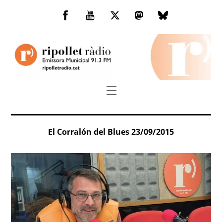
Skip
to
Facebook
You
Twitter
Mastodon
Bluesky
content
Tube
Menu
El Corralón del Blues 23/09/2015