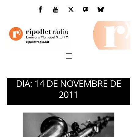
Skip
to
Facebook
You
Twitter
Mastodon
Bluesky
content
Tube
Menu
DIA:
14 DE NOVEMBRE DE
2011