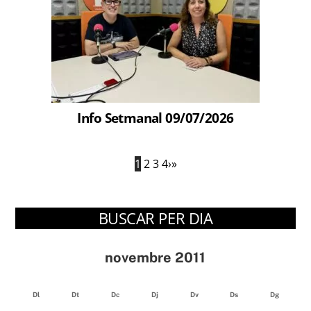
Info Setmanal 09/07/2026
1
2
3
4
›
»
BUSCAR PER DIA
novembre 2011
Dl
Dt
Dc
Dj
Dv
Ds
Dg