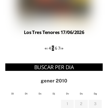
Los Tres Tenores 17/06/2026
«
‹
4
5
6
7
›
»
BUSCAR PER DIA
gener 2010
Dl
Dt
Dc
Dj
Dv
Ds
Dg
1
2
3