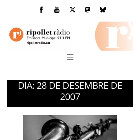
Skip
to
Facebook
You
Twitter
Mastodon
Bluesky
content
Tube
Menu
DIA:
28 DE DESEMBRE DE
2007