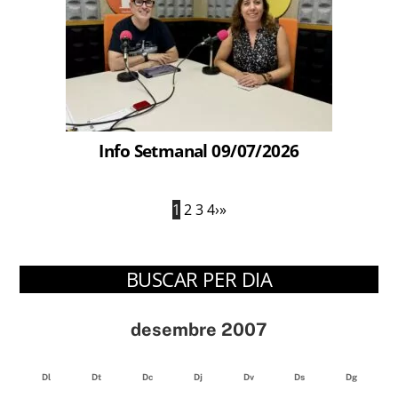
Info Setmanal 09/07/2026
1
2
3
4
›
»
BUSCAR PER DIA
desembre 2007
Dl
Dt
Dc
Dj
Dv
Ds
Dg