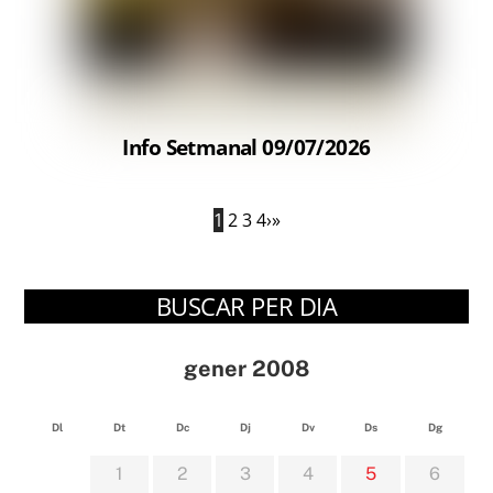
Info Setmanal 09/07/2026
1
2
3
4
›
»
BUSCAR PER DIA
gener 2008
Dl
Dt
Dc
Dj
Dv
Ds
Dg
1
2
3
4
5
6