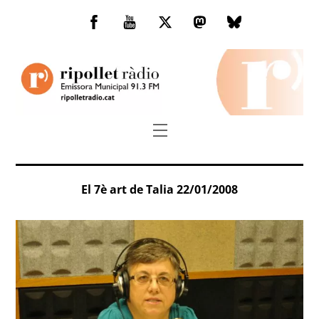
Skip
to
Facebook
You
Twitter
Mastodon
Bluesky
content
Tube
Menu
El 7è art de Talia 22/01/2008