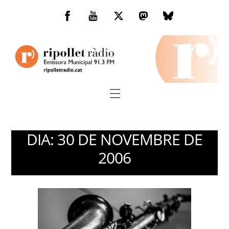
Skip
to
Facebook
You
Twitter
Mastodon
Bluesky
content
Tube
Menu
DIA:
30 DE NOVEMBRE DE
2006