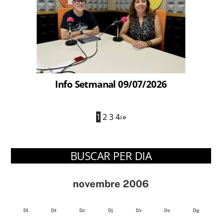
Info Setmanal 09/07/2026
1
2
3
4
›
»
BUSCAR PER DIA
novembre 2006
Dl
Dt
Dc
Dj
Dv
Ds
Dg