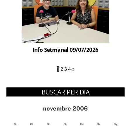
Info Setmanal 09/07/2026
1
2
3
4
›
»
BUSCAR PER DIA
novembre 2006
Dl
Dt
Dc
Dj
Dv
Ds
Dg