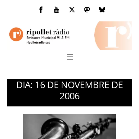
Skip
to
Facebook
You
Twitter
Mastodon
Bluesky
content
Tube
Menu
DIA:
16 DE NOVEMBRE DE
2006