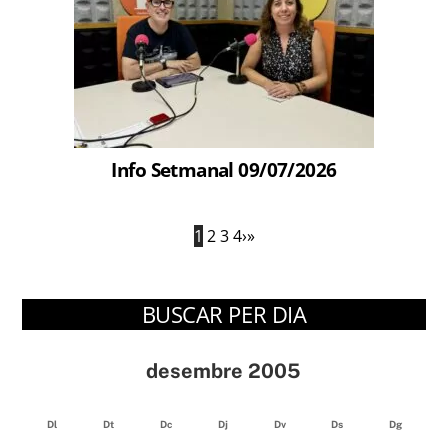
Info Setmanal 09/07/2026
1
2
3
4
›
»
BUSCAR PER DIA
desembre 2005
Dl
Dt
Dc
Dj
Dv
Ds
Dg