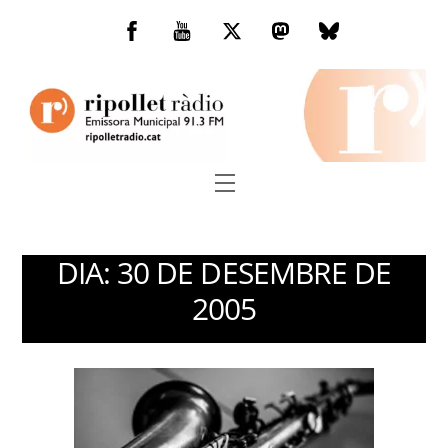
Skip
to
Facebook
You
Twitter
Mastodon
Bluesky
content
Tube
Menu
DIA:
30 DE DESEMBRE DE
2005