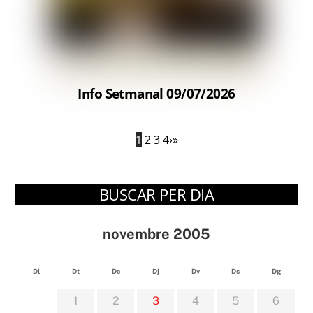
Info Setmanal 09/07/2026
1
2
3
4
›
»
BUSCAR PER DIA
novembre 2005
Dl
Dt
Dc
Dj
Dv
Ds
Dg
1
2
3
4
5
6