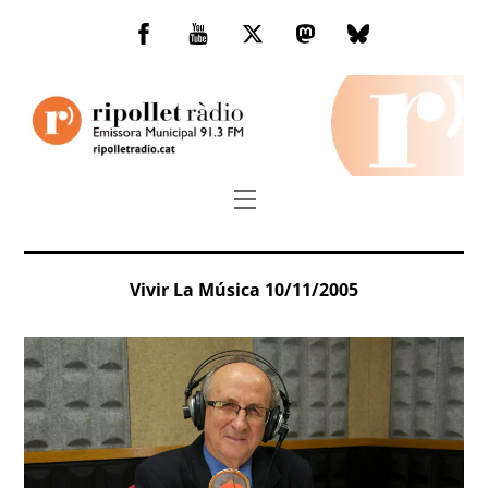
Skip
to
Facebook
You
Twitter
Mastodon
Bluesky
content
Tube
Menu
Vivir La Música 10/11/2005