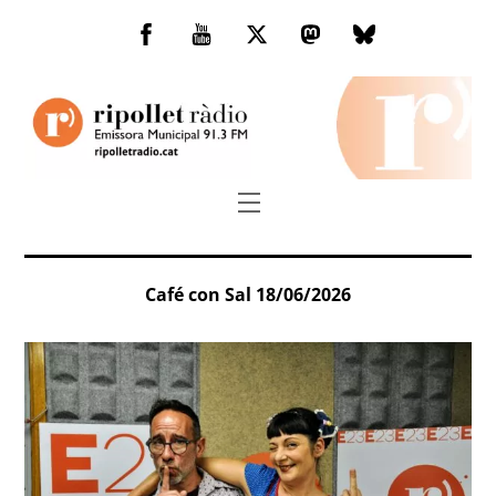
Skip
to
Facebook
You
Twitter
Mastodon
Bluesky
content
Tube
Menu
Café con Sal 18/06/2026