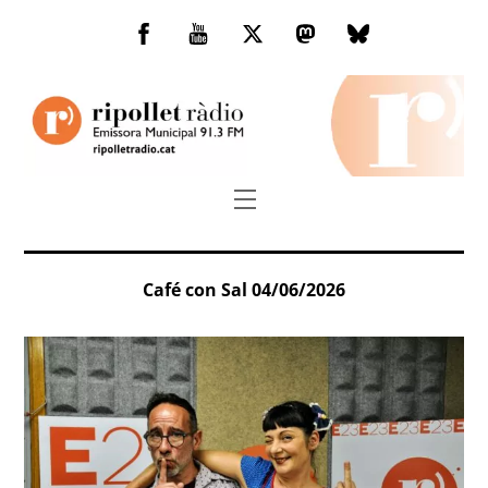
Skip
to
Facebook
You
Twitter
Mastodon
Bluesky
content
Tube
Menu
Café con Sal 04/06/2026