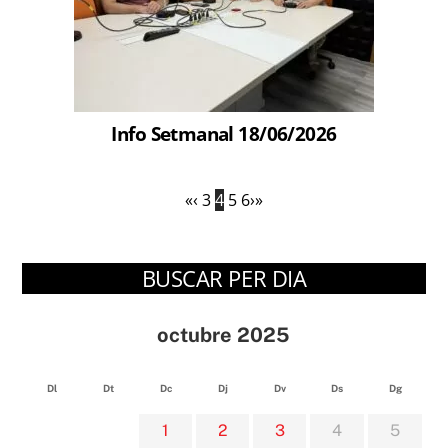
Info Setmanal 18/06/2026
«
‹
3
4
5
6
›
»
BUSCAR PER DIA
octubre 2025
Dl
Dt
Dc
Dj
Dv
Ds
Dg
1
2
3
4
5