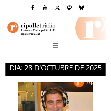
Skip
to
Facebook
You
Twitter
Mastodon
Bluesky
content
Tube
Menu
DIA:
28 D'OCTUBRE DE 2025