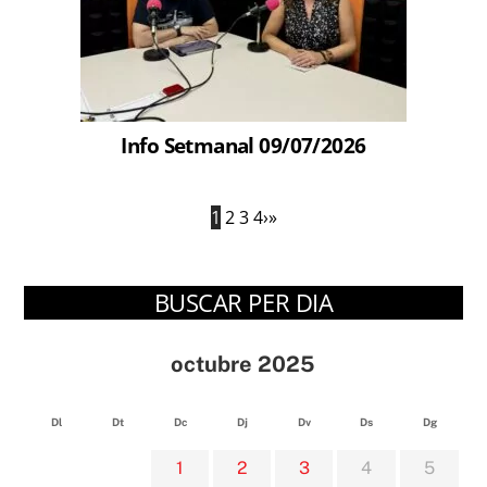
Info Setmanal 09/07/2026
1
2
3
4
›
»
BUSCAR PER DIA
octubre 2025
Dl
Dt
Dc
Dj
Dv
Ds
Dg
1
2
3
4
5