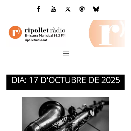
Skip
to
Facebook
You
Twitter
Mastodon
Bluesky
content
Tube
Menu
DIA:
17 D'OCTUBRE DE 2025