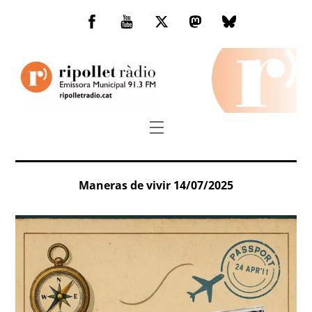
Skip
to
Facebook
You
Twitter
Mastodon
Bluesky
content
Tube
Menu
Maneras de vivir 14/07/2025