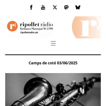
Skip
to
Facebook
You
Twitter
Mastodon
Bluesky
content
Tube
Menu
Camps de cotó 03/06/2025