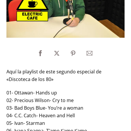
Aquí la playlist de este segundo especial de
«Discoteca de los 80»
01- Ottawan- Hands up
02- Precious Wilson- Cry to me
03- Bad Boys Blue- You’re a woman
04- C.C. Catch- Heaven and Hell
05- Ivan- Starman
06- Ivana Spagna- T’amo t’amo t’amo