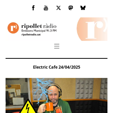
Skip
to
Facebook
You
Twitter
Mastodon
Bluesky
content
Tube
Menu
Electric Cafe 24/04/2025