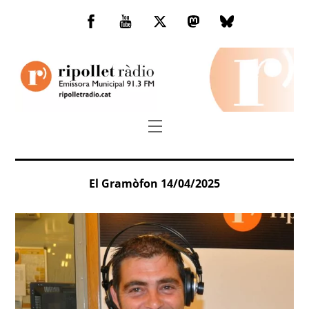
Skip
to
Facebook
You
Twitter
Mastodon
Bluesky
content
Tube
Menu
El Gramòfon 14/04/2025