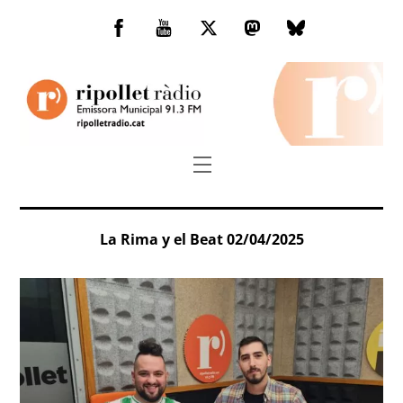
Skip
to
Facebook
You
Twitter
Mastodon
Bluesky
content
Tube
Menu
La Rima y el Beat 02/04/2025