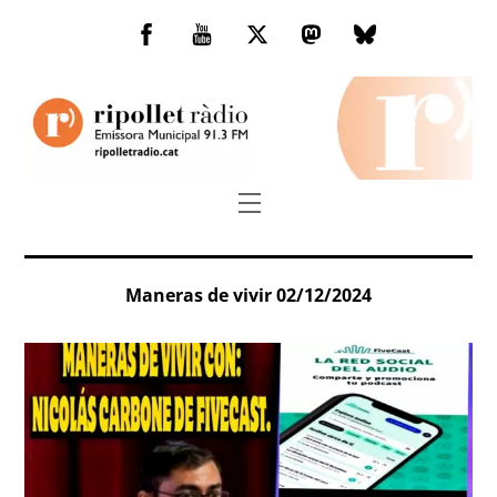
Skip
to
Facebook
You
Twitter
Mastodon
Bluesky
content
Tube
Menu
Maneras de vivir 02/12/2024