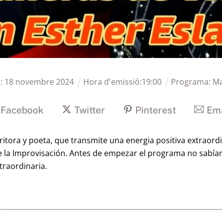
ó:
18
novembre
2024
Hora d'emissió:
19
:
00
Programa:
Ma
Facebook
Twitter
Pinterest
Ema
itora y poeta, que transmite una energia positiva extraord
a de la Improvisación. Antes de empezar el programa no sab
traordinaria.