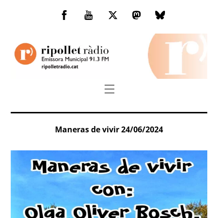
Skip
to
Facebook
You
Twitter
Mastodon
Bluesky
content
Tube
Menu
Maneras de vivir 24/06/2024