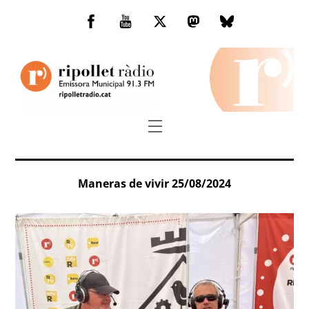
Skip
to
Facebook
You
Twitter
Mastodon
Bluesky
content
Tube
Menu
Maneras de vivir 25/08/2024