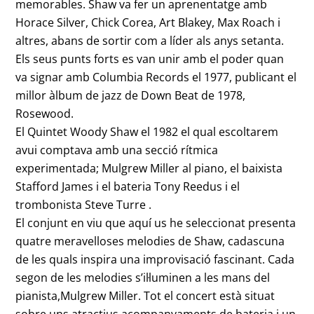
memorables. Shaw va fer un aprenentatge amb
Horace Silver, Chick Corea, Art Blakey, Max Roach i
altres, abans de sortir com a líder als anys setanta.
Els seus punts forts es van unir amb el poder quan
va signar amb Columbia Records el 1977, publicant el
millor àlbum de jazz de Down Beat de 1978,
Rosewood.
El Quintet Woody Shaw el 1982 el qual escoltarem
avui comptava amb una secció rítmica
experimentada; Mulgrew Miller al piano, el baixista
Stafford James i el bateria Tony Reedus i el
trombonista Steve Turre .
El conjunt en viu que aquí us he seleccionat presenta
quatre meravelloses melodies de Shaw, cadascuna
de les quals inspira una improvisació fascinant. Cada
segon de les melodies s’il·luminen a les mans del
pianista,Mulgrew Miller. Tot el concert està situat