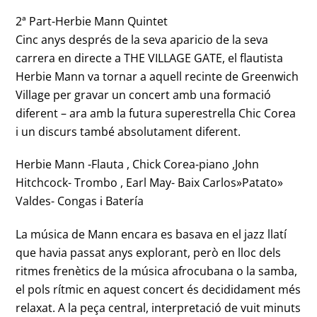
2ª Part-Herbie Mann Quintet
Cinc anys després de la seva aparicio de la seva
carrera en directe a THE VILLAGE GATE, el flautista
Herbie Mann va tornar a aquell recinte de Greenwich
Village per gravar un concert amb una formació
diferent – ara amb la futura superestrella Chic Corea
i un discurs també absolutament diferent.
Herbie Mann -Flauta , Chick Corea-piano ,John
Hitchcock- Trombo , Earl May- Baix Carlos»Patato»
Valdes- Congas i Batería
La música de Mann encara es basava en el jazz llatí
que havia passat anys explorant, però en lloc dels
ritmes frenètics de la música afrocubana o la samba,
el pols rítmic en aquest concert és decididament més
relaxat. A la peça central, interpretació de vuit minuts