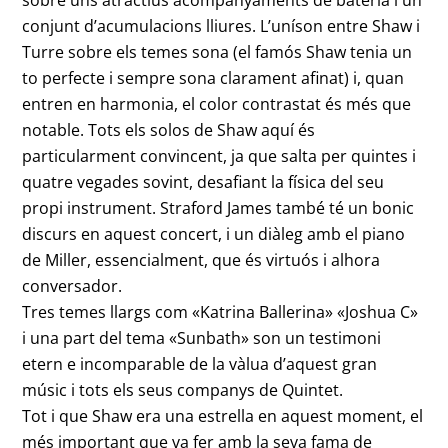
sobre uns atractius acompanyaments de bateria i un
conjunt d’acumulacions lliures. L’uníson entre Shaw i
Turre sobre els temes sona (el famós Shaw tenia un
to perfecte i sempre sona clarament afinat) i, quan
entren en harmonia, el color contrastat és més que
notable. Tots els solos de Shaw aquí és
particularment convincent, ja que salta per quintes i
quatre vegades sovint, desafiant la física del seu
propi instrument. Straford James també té un bonic
discurs en aquest concert, i un diàleg amb el piano
de Miller, essencialment, que és virtuós i alhora
conversador.
Tres temes llargs com «Katrina Ballerina» «Joshua C»
i una part del tema «Sunbath» son un testimoni
etern e incomparable de la vàlua d’aquest gran
músic i tots els seus companys de Quintet.
Tot i que Shaw era una estrella en aquest moment, el
més important que va fer amb la seva fama de