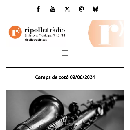
Skip
to
Facebook
You
Twitter
Mastodon
Bluesky
content
Tube
Menu
Camps de cotó 09/06/2024