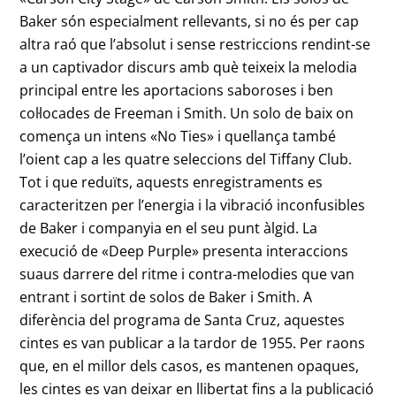
Baker són especialment rellevants, si no és per cap
altra raó que l’absolut i sense restriccions rendint-se
a un captivador discurs amb què teixeix la melodia
principal entre les aportacions saboroses i ben
col·locades de Freeman i Smith. Un solo de baix on
comença un intens «No Ties» i quellança també
l’oient cap a les quatre seleccions del Tiffany Club.
Tot i que reduïts, aquests enregistraments es
caracteritzen per l’energia i la vibració inconfusibles
de Baker i companyia en el seu punt àlgid. La
execució de «Deep Purple» presenta interaccions
suaus darrere del ritme i contra-melodies que van
entrant i sortint de solos de Baker i Smith. A
diferència del programa de Santa Cruz, aquestes
cintes es van publicar a la tardor de 1955. Per raons
que, en el millor dels casos, es mantenen opaques,
les cintes es van deixar en llibertat fins a la publicació