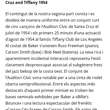
Cruz and Tiffany 1954
El contingut de la nostra segona part consta i es
divideix de manera uniforme entre un conjunt curt
de cinc cançons de l’Auditori Cívic de Santa Cruz el
juliol de 1954 i els primers 25 minuts d’una actuació
d’agost de 1954 al famós Tiffany Club de Los Angeles
Al costat de Baker s’uneixen Russ Freeman (piano),
Carson Smith (baix) i Bob Neel (bateria). La seva rica i
aparentment incidental interacció representa l’estil
clarament despreocupat associat al subgènere fresc
del jazz bebop de la costa oest. El conjunt de
l’Auditori Cívic sona notable per a una cinta de rodet
oberta semiprofessional. Entre els aspectes més
destacats d’aquest primer miniset es troben les
bases seminals exhibides per Baker a «Billie’s
Bounce» i una lectura espectacular del frenètic
«Carson City Stage» de Carson Smith. Els solos de