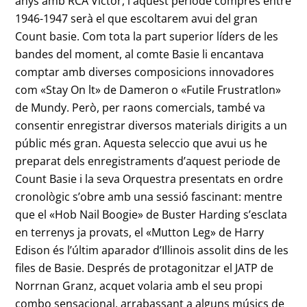
anys amb RCA Victor, i aquest període compres entre
1946-1947 serà el que escoltarem avui del gran
Count basie. Com tota la part superior líders de les
bandes del moment, al comte Basie li encantava
comptar amb diverses composicions innovadores
com «Stay On lt» de Dameron o «Futile Frustratlon»
de Mundy. Però, per raons comercials, també va
consentir enregistrar diversos materials dirigits a un
públic més gran. Aquesta seleccio que avui us he
preparat dels enregistraments d’aquest periode de
Count Basie i la seva Orquestra presentats en ordre
cronològic s’obre amb una sessió fascinant: mentre
que el «Hob Nail Boogie» de Buster Harding s’esclata
en terrenys ja provats, el «Mutton Leg» de Harry
Edison és l’últim aparador d’Illinois assolit dins de les
files de Basie. Després de protagonitzar el JATP de
Norrnan Granz, acquet volaria amb el seu propi
combo sensacional, arrabassant a alguns músics de