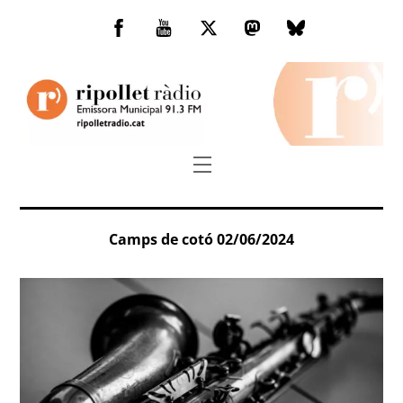
Skip
to
Facebook
You
Twitter
Mastodon
Bluesky
content
Tube
Menu
Camps de cotó 02/06/2024