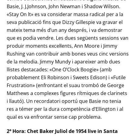
Basie, J. J.Johnson, John Newman i Shadow Wilson.
«Stay On lt» es va considerar massa radical per a la
seva publicació fins que Dizzy Gillespie va gravar el
mateix tema més d’un any després, i va demostrar
que es podia vendre. Les dues següents sessions van
produir moments excel·lents, Ann Moore i Jimmy
Rushing van contribuir amb bones veus cinc versions
de la melodia. Jimmy Mundy i apareixer amb dues
llistes destacades: «One O’Clock Boogie» (amb
probablement Eli Robinson i Sweets Edison) i «Futile
Frustration» (enfrontant el suau trombó de George
Matthews a complexes figures rítmiques de clarinets
i llautó). Un recordatori oportú que Basie no tenia
res a témer per la dura competència d’Ellington i al
qual es va enfrontar sense cap problema.
2ª Hora: Chet Baker Juliol de 1954 live in Santa