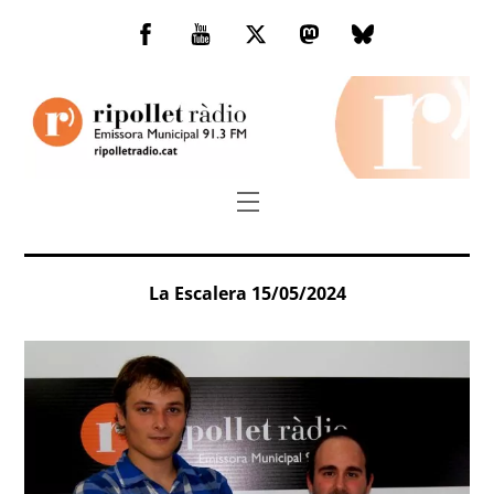
Skip
to
Facebook
You
Twitter
Mastodon
Bluesky
content
Tube
Menu
La Escalera 15/05/2024