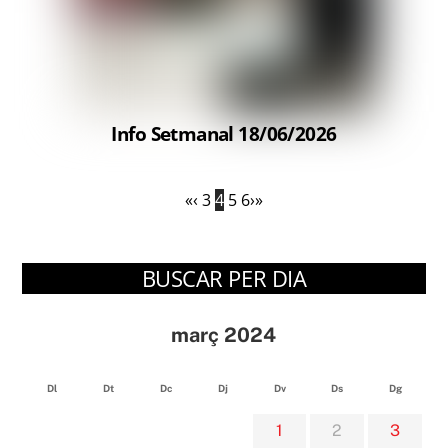
Info Setmanal 18/06/2026
«
‹
3
4
5
6
›
»
BUSCAR PER DIA
març 2024
Dl
Dt
Dc
Dj
Dv
Ds
Dg
1
2
3