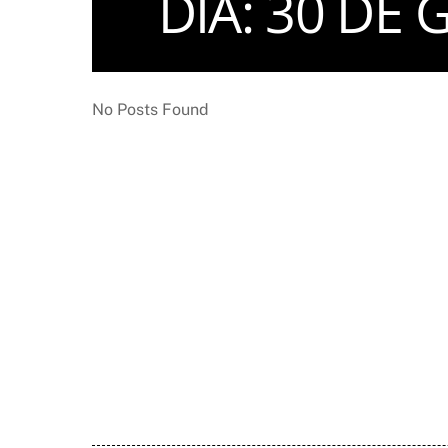
DIA:
30 DE 
No Posts Found