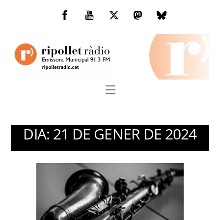
Skip
to
Facebook
You
Twitter
Mastodon
Bluesky
content
Tube
Menu
DIA:
21 DE GENER DE 2024