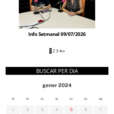
Info Setmanal 09/07/2026
1
2
3
4
›
»
BUSCAR PER DIA
gener 2024
Dl
Dt
Dc
Dj
Dv
Ds
Dg
1
2
3
4
5
6
7