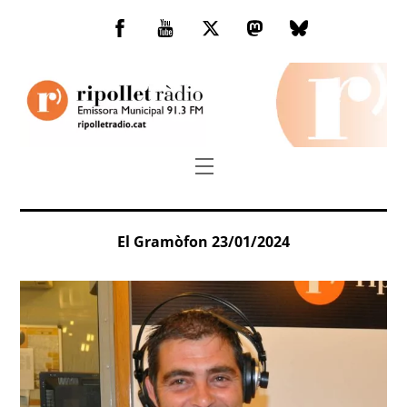
Skip
to
Facebook
You
Twitter
Mastodon
Bluesky
content
Tube
Menu
El Gramòfon 23/01/2024