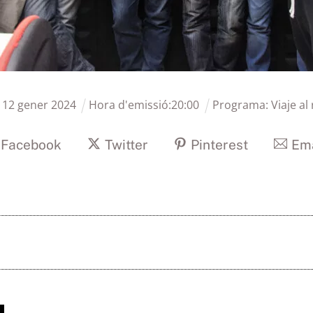
:
12
gener
2024
Hora d'emissió:
20
:
00
Programa:
Viaje al
Facebook
Twitter
Pinterest
Ema